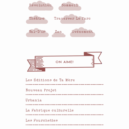
Révolution
Sommeil
Théâtre
Traverser Le Parc
Val-D'Or
Zen
Événement
ON AIME!
Les Éditions de Ta Mère
Nouveau Projet
Urbania
La Fabrique culturelle
Les Fourchettes