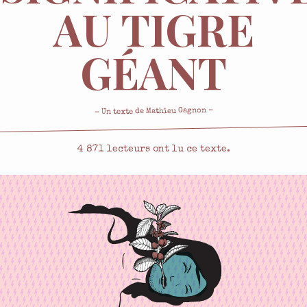
AU TIGRE
GÉANT
-
Mathieu Gagnon
- Un texte de
4 871
lecteurs ont lu ce texte.