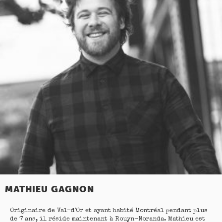
MATHIEU GAGNON
Originaire de Val-d'Or et ayant habité Montréal pendant plus
de 7 ans, il réside maintenant à Rouyn-Noranda. Mathieu est