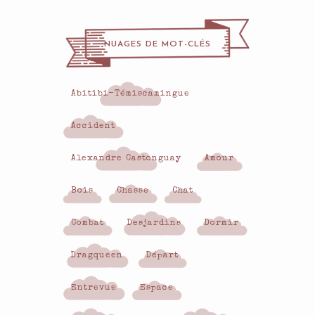
NUAGES DE MOT-CLÉS
Abitibi-Témiscamingue
Accident
Alexandre Castonguay
Amour
Bois
Chasse
Chat
Combat
Desjardins
Dormir
Dragqueen
Départ
Entrevue
Espace