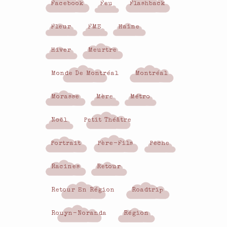
Facebook
Feu
Flashback
Fleur
FME
Haine
Hiver
Meurtre
Monde De Montréal
Montréal
Morasse
Mère
Métro
Noël
Petit Théâtre
Portrait
Père-Fils
Pêche
Racines
Retour
Retour En Région
Roadtrip
Rouyn-Noranda
Région