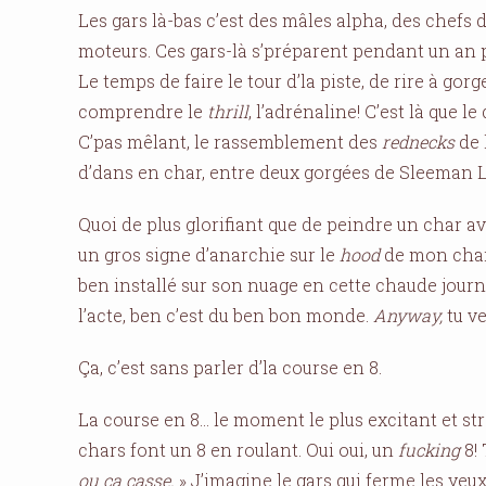
Les gars là-bas c’est des mâles alpha, des chefs 
moteurs. Ces gars-là s’préparent pendant un an 
Le temps de faire le tour d’la piste, de rire à gor
comprendre le
thrill
, l’adrénaline! C’est là que le
C’pas mêlant, le rassemblement des
rednecks
de 
d’dans en char, entre deux gorgées de Sleeman L
Quoi de plus glorifiant que de peindre un char 
un gros signe d’anarchie sur le
hood
de mon char
ben installé sur son nuage en cette chaude journ
l’acte, ben c’est du ben bon monde.
Anyway,
tu ve
Ça, c’est sans parler d’la course en 8.
La course en 8… le moment le plus excitant et stre
chars font un 8 en roulant. Oui oui, un
fucking
8! 
ou ça casse.
» J’imagine le gars qui ferme les yeu