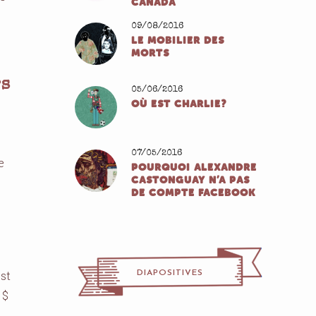
CANADA
09/08/2016
LE MOBILIER DES
MORTS
rs
05/06/2016
OÙ EST CHARLIE?
07/05/2016
e
POURQUOI ALEXANDRE
CASTONGUAY N’A PAS
DE COMPTE FACEBOOK
st
DIAPOSITIVES
 $