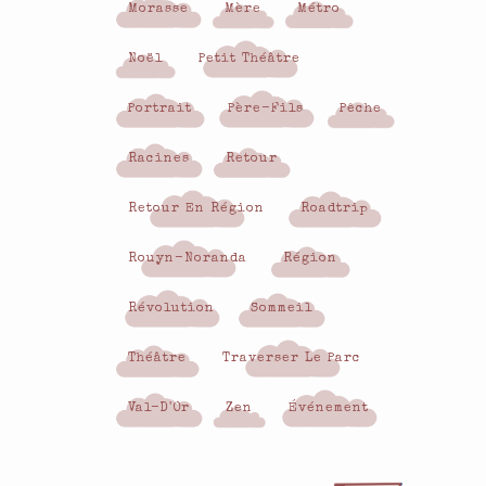
Morasse
Mère
Métro
Noël
Petit Théâtre
Portrait
Père-Fils
Pêche
Racines
Retour
Retour En Région
Roadtrip
Rouyn-Noranda
Région
Révolution
Sommeil
Théâtre
Traverser Le Parc
Val-D'Or
Zen
Événement