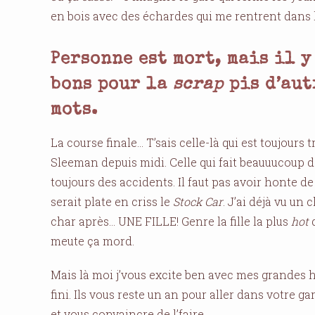
en bois avec des échardes qui me rentrent dans les
Personne est mort, mais il y
bons pour la
scrap
pis d’aut
mots.
La course finale… T’sais celle-là qui est toujours 
Sleeman depuis midi. Celle qui fait beauuucoup de
toujours des accidents. Il faut pas avoir honte de 
serait plate en criss le
Stock Car
. J’ai déjà vu un
char après… UNE FILLE! Genre la fille la plus
hot
d
meute ça mord.
Mais là moi j’vous excite ben avec mes grandes h
fini. Ils vous reste un an pour aller dans votre g
et vous convaincre de l’faire.