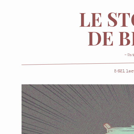
LE S
DE 
- Un 
5 621
lec