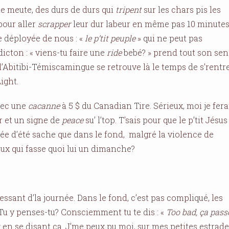
de meute, des durs de durs qui
tripent
sur les chars pis les
pour aller
scrapper
leur dur labeur en même pas 10 minutes
ge déployée de nous : «
le p’tit peuple
» qui ne peut pas
 dicton : « viens-tu faire une
ride
bebé? » prend tout son sen
l’Abitibi-Témiscamingue se retrouve là le temps de s’rentr
ight.
avec une
cacanne
à 5 $ du Canadian Tire. Sérieux, moi je fera
 et un signe de
peace
su’ l’top. T’sais pour que le p’tit Jésus
ée d’été sache que dans le fond, malgré la violence de
ux qui fasse quoi lui un dimanche?
ssant d’la journée. Dans le fond, c’est pas compliqué, les
Tu y penses-tu? Consciemment tu te dis : «
To
o bad, ça pass
x en se disant ça. J’me peux pu moi, sur mes petites estrad