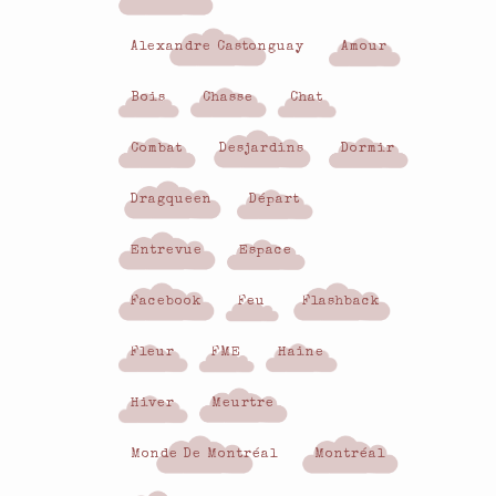
Alexandre Castonguay
Amour
Bois
Chasse
Chat
Combat
Desjardins
Dormir
Dragqueen
Départ
Entrevue
Espace
Facebook
Feu
Flashback
Fleur
FME
Haine
Hiver
Meurtre
Monde De Montréal
Montréal