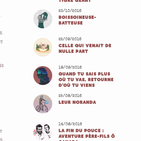
TIGRE GÉANT
23/10/2016
.
BOISSOINEUSE-
BATTEUSE
s.
22/09/2016
er
CELLE QUI VENAIT DE
NULLE PART
is
18/09/2016
QUAND TU SAIS PLUS
OÙ TU VAS, RETOURNE
D’OÙ TU VIENS
25/08/2016
LEUR NORANDA
14/08/2016
e
LA FIN DU POUCE :
AVENTURE PÈRE-FILS Ô
es