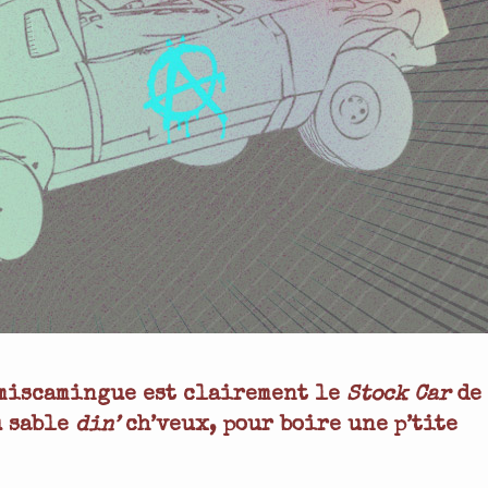
émiscamingue est clairement le
Stock Car
de
u sable
din’
ch’veux, pour boire une p’tite