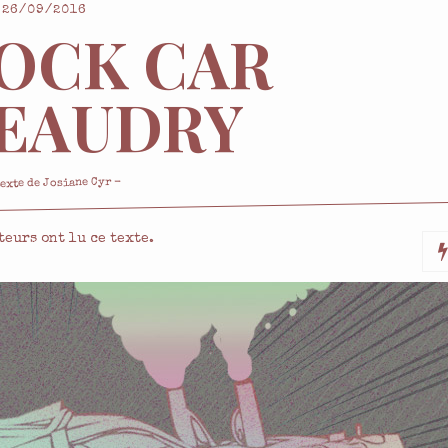
26/09/2016
TOCK CAR
BEAUDRY
-
Josiane Cyr
texte de
teurs ont lu ce texte.