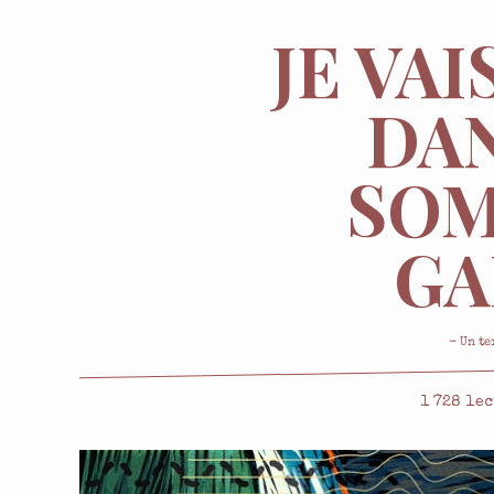
JE VAI
DA
SOM
GA
- Un te
1 728
lec