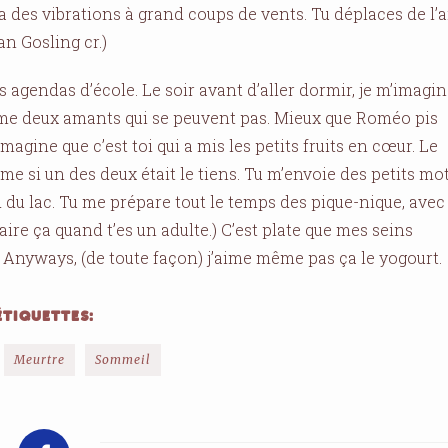
 Y’a des vibrations à grand coups de vents. Tu déplaces de l’a
an Gosling cr.)
s agendas d’école. Le soir avant d’aller dormir, je m’imagi
mme deux amants qui se peuvent pas. Mieux que Roméo pis
imagine que c’est toi qui a mis les petits fruits en cœur. Le
e si un des deux était le tiens. Tu m’envoie des petits mo
du lac. Tu me prépare tout le temps des pique-nique, avec
ire ça quand t’es un adulte.) C’est plate que mes seins
. Anyways, (de toute façon) j’aime même pas ça le yogourt.
ÉTIQUETTES:
Meurtre
Sommeil