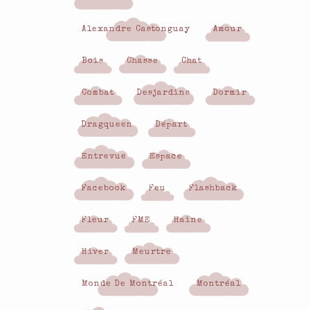
Alexandre Castonguay
Amour
Bois
Chasse
Chat
Combat
Desjardins
Dormir
Dragqueen
Départ
Entrevue
Espace
Facebook
Feu
Flashback
Fleur
FME
Haine
Hiver
Meurtre
Monde De Montréal
Montréal