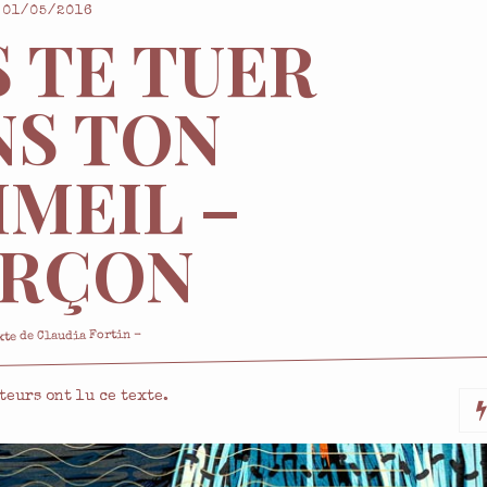
01/05/2016
S TE TUER
NS TON
MEIL –
RÇON
-
Claudia Fortin
xte de
teurs ont lu ce texte.