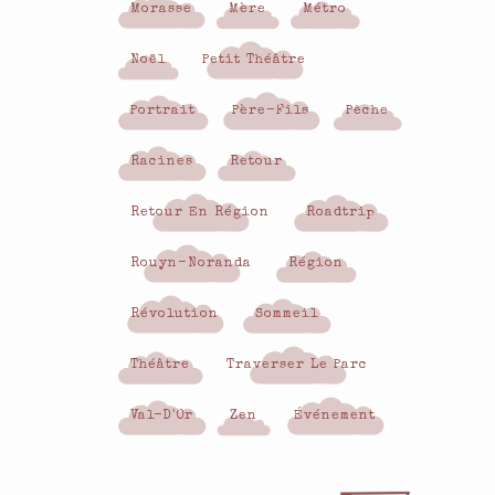
Morasse
Mère
Métro
Noël
Petit Théâtre
Portrait
Père-Fils
Pêche
Racines
Retour
Retour En Région
Roadtrip
Rouyn-Noranda
Région
Révolution
Sommeil
Théâtre
Traverser Le Parc
Val-D'Or
Zen
Événement