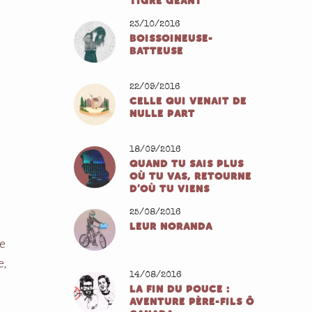
TIGRE GÉANT
23/10/2016
BOISSOINEUSE-
BATTEUSE
22/09/2016
CELLE QUI VENAIT DE
NULLE PART
18/09/2016
QUAND TU SAIS PLUS
OÙ TU VAS, RETOURNE
D’OÙ TU VIENS
25/08/2016
LEUR NORANDA
se
e,
14/08/2016
LA FIN DU POUCE :
AVENTURE PÈRE-FILS Ô