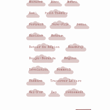
Morasse
Mère
Métro
Noël
Petit Théâtre
Portrait
Père-Fils
Pêche
Racines
Retour
Retour En Région
Roadtrip
Rouyn-Noranda
Région
Révolution
Sommeil
Théâtre
Traverser Le Parc
Val-D'Or
Zen
Événement