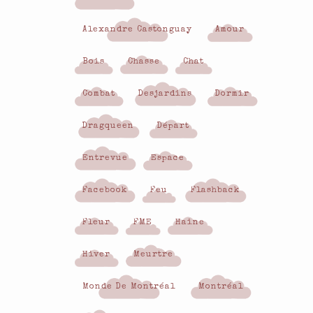
Alexandre Castonguay
Amour
Bois
Chasse
Chat
Combat
Desjardins
Dormir
Dragqueen
Départ
Entrevue
Espace
Facebook
Feu
Flashback
Fleur
FME
Haine
Hiver
Meurtre
Monde De Montréal
Montréal