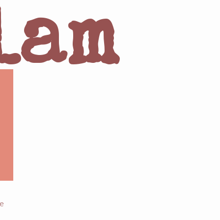
lam
re