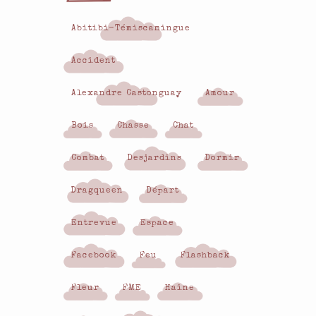
Abitibi-Témiscamingue
Accident
Alexandre Castonguay
Amour
Bois
Chasse
Chat
Combat
Desjardins
Dormir
Dragqueen
Départ
Entrevue
Espace
Facebook
Feu
Flashback
Fleur
FME
Haine