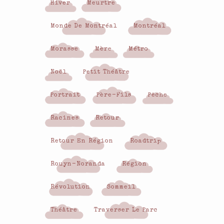
Hiver
Meurtre
Monde De Montréal
Montréal
Morasse
Mère
Métro
Noël
Petit Théâtre
Portrait
Père-Fils
Pêche
Racines
Retour
Retour En Région
Roadtrip
Rouyn-Noranda
Région
Révolution
Sommeil
Théâtre
Traverser Le Parc