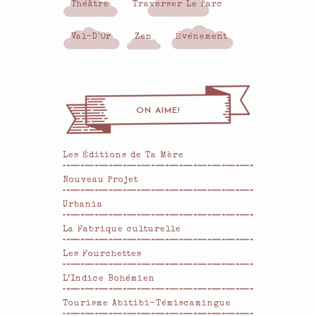
Théâtre
Traverser Le Parc
Val-D'Or
Zen
Événement
ON AIME!
Les Éditions de Ta Mère
Nouveau Projet
Urbania
La Fabrique culturelle
Les Fourchettes
L’Indice Bohémien
Tourisme Abitibi-Témiscamingue