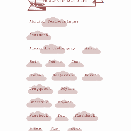
NUAGES DE MOT-CLÉS
Abitibi-Témiscamingue
Accident
Alexandre Castonguay
Amour
Bois
Chasse
Chat
Combat
Desjardins
Dormir
Dragqueen
Départ
Entrevue
Espace
Facebook
Feu
Flashback
Fleur
FME
Haine