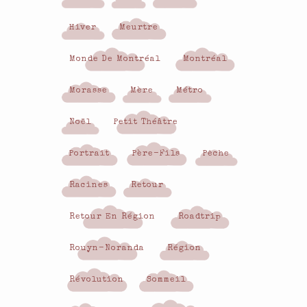
Hiver
Meurtre
Monde De Montréal
Montréal
Morasse
Mère
Métro
Noël
Petit Théâtre
Portrait
Père-Fils
Pêche
Racines
Retour
Retour En Région
Roadtrip
Rouyn-Noranda
Région
Révolution
Sommeil