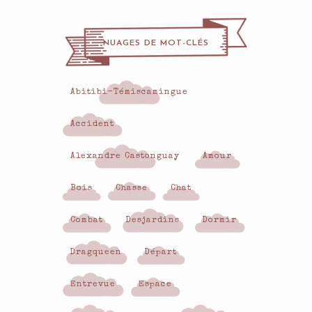
NUAGES DE MOT-CLÉS
Abitibi-Témiscamingue
Accident
Alexandre Castonguay
Amour
Bois
Chasse
Chat
Combat
Desjardins
Dormir
Dragqueen
Départ
Entrevue
Espace