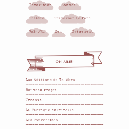
Révolution
Sommeil
Théâtre
Traverser Le Parc
Val-D'Or
Zen
Événement
ON AIME!
Les Éditions de Ta Mère
Nouveau Projet
Urbania
La Fabrique culturelle
Les Fourchettes