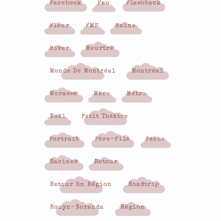
Facebook
Feu
Flashback
Fleur
FME
Haine
Hiver
Meurtre
Monde De Montréal
Montréal
Morasse
Mère
Métro
Noël
Petit Théâtre
Portrait
Père-Fils
Pêche
Racines
Retour
Retour En Région
Roadtrip
Rouyn-Noranda
Région