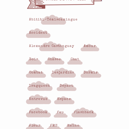
Abitibi-Témiscamingue
Accident
Alexandre Castonguay
Amour
Bois
Chasse
Chat
Combat
Desjardins
Dormir
Dragqueen
Départ
Entrevue
Espace
Facebook
Feu
Flashback
Fleur
FME
Haine