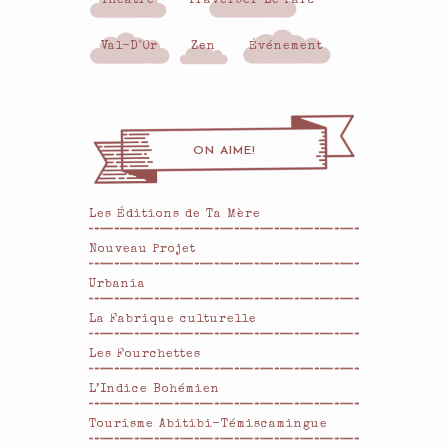
Théâtre
Traverser Le Parc
Val-D'Or
Zen
Événement
ON AIME!
Les Éditions de Ta Mère
Nouveau Projet
Urbania
La Fabrique culturelle
Les Fourchettes
L’Indice Bohémien
Tourisme Abitibi-Témiscamingue