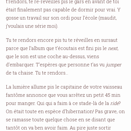
t’rendors, te re-réveilles pis le gars en avant de toi
était finalement pas capable de dormir pour vrai. Y
gosse un travail sur son ordi pour l’école (maudit,
j’voulais une série moi).
Tu te rendors encore pis tu te réveilles en sursaut
parce que l’album que t’écoutais est fini pis le
next
,
que le son est une coche au-dessus, viens
d’embarquer. T’espères que personne t’as vu
jumper
de ta chaise. Tu te rendors…
La lumière allume pis le capitaine de votre vaisseau
fantôme annonce que vous arrêtez un petit 45 min
pour manger. Qui qui a faim à ce stade-là de la
ride
?
On était toute en espèce d’hibernation! Pas grave, on
se ramasse toute quelque chose en se disant que
tantôt on va ben avoir faim. Au pire juste sortir