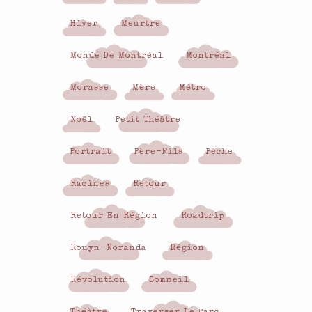
Hiver
Meurtre
Monde De Montréal
Montréal
Morasse
Mère
Métro
Noël
Petit Théâtre
Portrait
Père-Fils
Pêche
Racines
Retour
Retour En Région
Roadtrip
Rouyn-Noranda
Région
Révolution
Sommeil