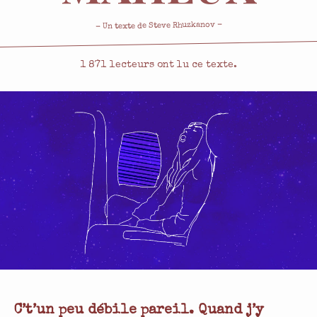
-
Steve Rhuzkanov
- Un texte de
1 871
lecteurs ont lu ce texte.
C’t’un peu débile pareil. Quand j’y