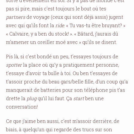
sorte d’événement en soi. Si y a pas de monde c’est
pas si pire, mais c’est toujours le bout où tes
partners
de voyage (ceux qui sont déjà assis) jugent
avec qui qu’ils font la
ride
. « Tu vas-tu être bruyant? »
« Calvaire, y a ben du stock! ». « Bâtard, j’aurais dû
m’amener un oreiller moé avec » qu’ils se disent.
Pis là, si c’est bondé un peu, t’essayes toujours de
spotter
la place où qu’y a pratiquement personne,
t’essaye d’avoir ta bulle à toi. Ou ben t’essayes de
t’assoir proche du beau gars/belle fille, d’un coup qu’a
manquerait de batteries pour son téléphone pis t’as
drette la
plug
qu’il lui faut. Ça
start
ben une
conversation!
Ce que j’aime ben aussi, c’est m’assoir derrière, de
biais, à quelqu’un qui regarde des trucs sur son