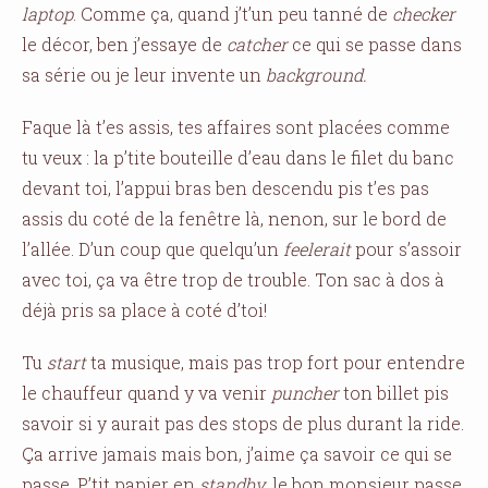
laptop
. Comme ça, quand j’t’un peu tanné de
checker
le décor, ben j’essaye de
catcher
ce qui se passe dans
sa série ou je leur invente un
background.
Faque là t’es assis, tes affaires sont placées comme
tu veux : la p’tite bouteille d’eau dans le filet du banc
devant toi, l’appui bras ben descendu pis t’es pas
assis du coté de la fenêtre là, nenon, sur le bord de
l’allée. D’un coup que quelqu’un
feelerait
pour s’assoir
avec toi, ça va être trop de trouble. Ton sac à dos à
déjà pris sa place à coté d’toi!
Tu
start
ta musique, mais pas trop fort pour entendre
le chauffeur quand y va venir
puncher
ton billet pis
savoir si y aurait pas des stops de plus durant la ride.
Ça arrive jamais mais bon, j’aime ça savoir ce qui se
passe. P’tit papier en
standby
, le bon monsieur passe