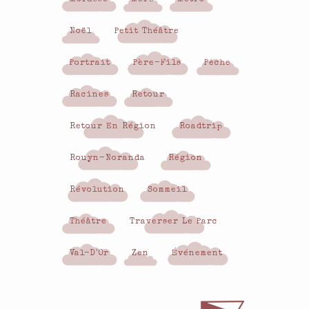
Noël
Petit Théâtre
Portrait
Père-Fils
Pêche
Racines
Retour
Retour En Région
Roadtrip
Rouyn-Noranda
Région
Révolution
Sommeil
Théâtre
Traverser Le Parc
Val-D'Or
Zen
Événement