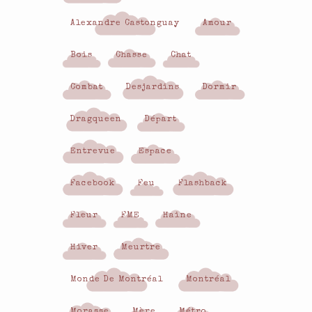
Alexandre Castonguay
Amour
Bois
Chasse
Chat
Combat
Desjardins
Dormir
Dragqueen
Départ
Entrevue
Espace
Facebook
Feu
Flashback
Fleur
FME
Haine
Hiver
Meurtre
Monde De Montréal
Montréal
Morasse
Mère
Métro