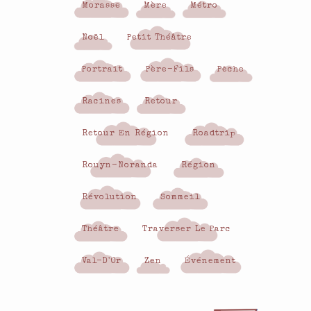
Morasse
Mère
Métro
Noël
Petit Théâtre
Portrait
Père-Fils
Pêche
Racines
Retour
Retour En Région
Roadtrip
Rouyn-Noranda
Région
Révolution
Sommeil
Théâtre
Traverser Le Parc
Val-D'Or
Zen
Événement