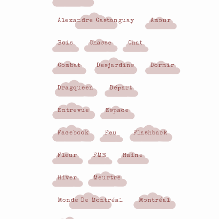
Alexandre Castonguay
Amour
Bois
Chasse
Chat
Combat
Desjardins
Dormir
Dragqueen
Départ
Entrevue
Espace
Facebook
Feu
Flashback
Fleur
FME
Haine
Hiver
Meurtre
Monde De Montréal
Montréal