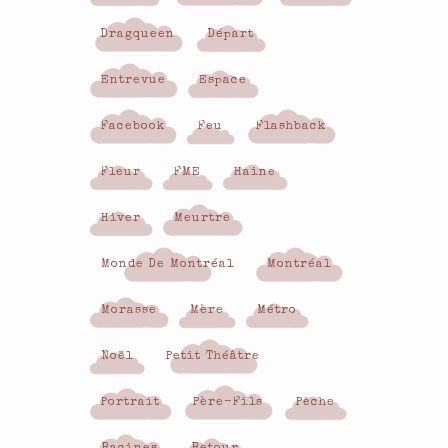
Dragqueen
Départ
Entrevue
Espace
Facebook
Feu
Flashback
Fleur
FME
Haine
Hiver
Meurtre
Monde De Montréal
Montréal
Morasse
Mère
Métro
Noël
Petit Théâtre
Portrait
Père-Fils
Pêche