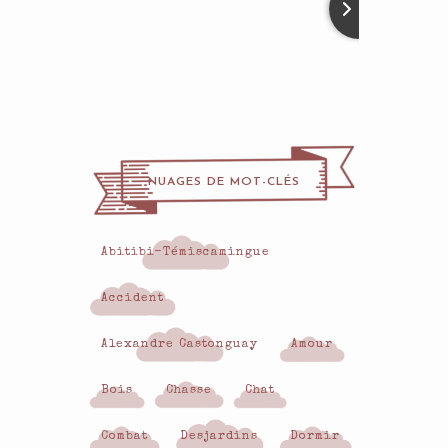
NUAGES DE MOT-CLÉS
Abitibi-Témiscamingue
Accident
Alexandre Castonguay
Amour
Bois
Chasse
Chat
Combat
Desjardins
Dormir