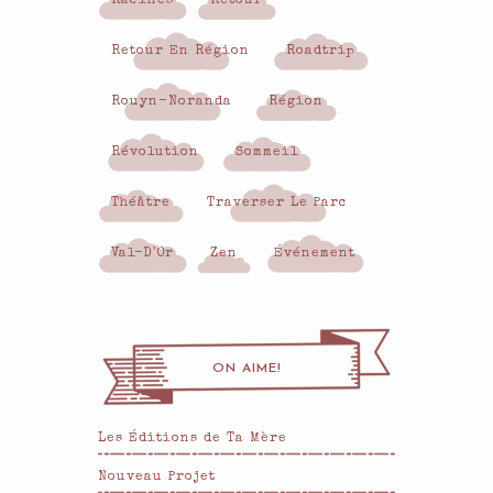
Racines
Retour
Retour En Région
Roadtrip
Rouyn-Noranda
Région
Révolution
Sommeil
Théâtre
Traverser Le Parc
Val-D'Or
Zen
Événement
ON AIME!
Les Éditions de Ta Mère
Nouveau Projet